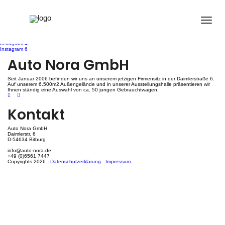
Instagram 5
Beitragsnavigation
Instagram 4
Instagram 6
Auto Nora GmbH
Seit Januar 2006 befinden wir uns an unserem jetzigen Firmensitz in der Daimlerstraße 6.
Auf unserem 6.500m2 Außengelände und in unserer Ausstellungshalle präsentieren wir
Ihnen ständig eine Auswahl von ca. 50 jungen Gebrauchtwagen.
Kontakt
Auto Nora GmbH
Daimlerstr. 6
D-54634 Bitburg
info@auto-nora.de
+49 (0)6561 7447
Copyrights 2026
Datenschutzerklärung
Impressum