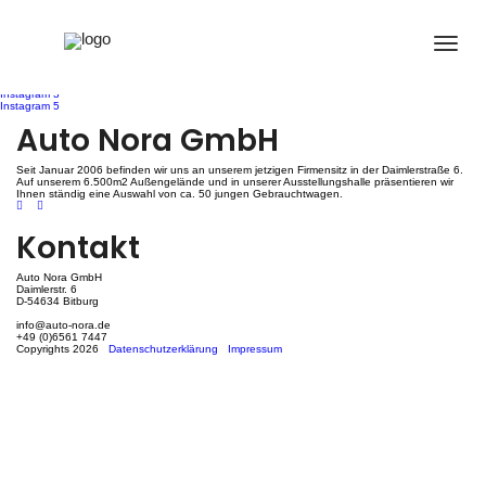
Instagram 4
Beitragsnavigation
Instagram 3
Instagram 5
Auto Nora GmbH
Seit Januar 2006 befinden wir uns an unserem jetzigen Firmensitz in der Daimlerstraße 6.
Auf unserem 6.500m2 Außengelände und in unserer Ausstellungshalle präsentieren wir
Ihnen ständig eine Auswahl von ca. 50 jungen Gebrauchtwagen.
Kontakt
Auto Nora GmbH
Daimlerstr. 6
D-54634 Bitburg
info@auto-nora.de
+49 (0)6561 7447
Copyrights 2026
Datenschutzerklärung
Impressum