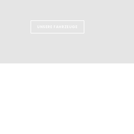
UNSERE FAHRZEUGE
AUTO NORA GMBH
Seit Januar 2006 befinden wir uns an unserem jetzigen Firm
Daimlerstraße 6. Auf unserem 6.500m2 Außengelände und i