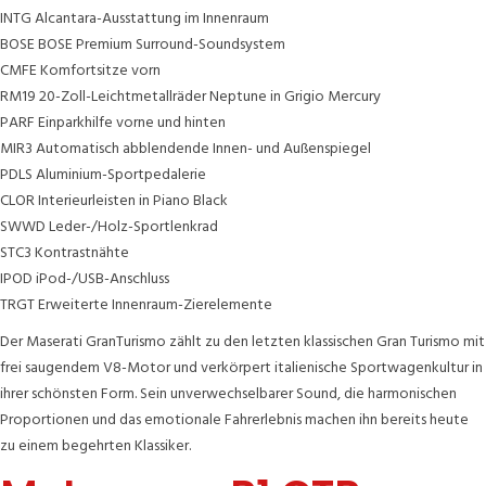
INTG Alcantara-Ausstattung im Innenraum
BOSE BOSE Premium Surround-Soundsystem
CMFE Komfortsitze vorn
RM19 20-Zoll-Leichtmetallräder Neptune in Grigio Mercury
PARF Einparkhilfe vorne und hinten
MIR3 Automatisch abblendende Innen- und Außenspiegel
PDLS Aluminium-Sportpedalerie
CLOR Interieurleisten in Piano Black
SWWD Leder-/Holz-Sportlenkrad
STC3 Kontrastnähte
IPOD iPod-/USB-Anschluss
TRGT Erweiterte Innenraum-Zierelemente
Der Maserati GranTurismo zählt zu den letzten klassischen Gran Turismo mit
frei saugendem V8-Motor und verkörpert italienische Sportwagenkultur in
ihrer schönsten Form. Sein unverwechselbarer Sound, die harmonischen
Proportionen und das emotionale Fahrerlebnis machen ihn bereits heute
zu einem begehrten Klassiker.