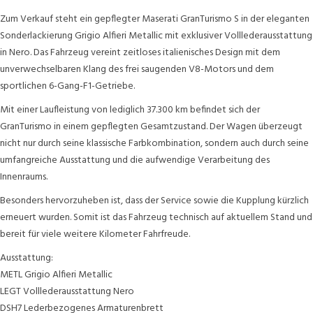
Zum Verkauf steht ein gepflegter Maserati GranTurismo S in der eleganten
Sonderlackierung Grigio Alfieri Metallic mit exklusiver Volllederausstattung
in Nero. Das Fahrzeug vereint zeitloses italienisches Design mit dem
unverwechselbaren Klang des frei saugenden V8-Motors und dem
sportlichen 6-Gang-F1-Getriebe.
Mit einer Laufleistung von lediglich 37.300 km befindet sich der
GranTurismo in einem gepflegten Gesamtzustand. Der Wagen überzeugt
nicht nur durch seine klassische Farbkombination, sondern auch durch seine
umfangreiche Ausstattung und die aufwendige Verarbeitung des
Innenraums.
Besonders hervorzuheben ist, dass der Service sowie die Kupplung kürzlich
erneuert wurden. Somit ist das Fahrzeug technisch auf aktuellem Stand und
bereit für viele weitere Kilometer Fahrfreude.
Ausstattung:
METL Grigio Alfieri Metallic
LEGT Volllederausstattung Nero
DSH7 Lederbezogenes Armaturenbrett