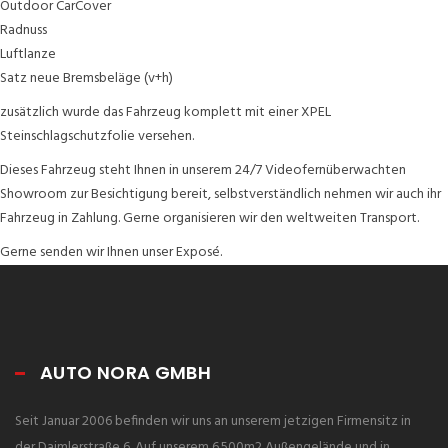
Outdoor CarCover
Radnuss
Luftlanze
Satz neue Bremsbeläge (v+h)
zusätzlich wurde das Fahrzeug komplett mit einer XPEL
Steinschlagschutzfolie versehen.
Dieses Fahrzeug steht Ihnen in unserem 24/7 Videofernüberwachten
Showroom zur Besichtigung bereit, selbstverständlich nehmen wir auch ihr
Fahrzeug in Zahlung. Gerne organisieren wir den weltweiten Transport.
Gerne senden wir Ihnen unser Exposé.
AUTO NORA GMBH
Seit Januar 2006 befinden wir uns an unserem jetzigen Firmensitz in
der Daimlerstraße 6. Auf unserem 6.500m2 Außengelände und in