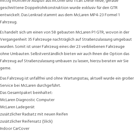
mittig montierte Auspuff aus Inconel und Titan. Diese neue, gerade
geschnittene Doppelrohrkonstruktion wurde exklusiv für den GTR
entwickelt. Das Lenkrad stammt aus dem McLaren MP4-23 Formel 1
Fahrzeug.
Es handelt sich um einen von 58 gebauten McLaren P1 GTR, wovon in der
Vergangenheit 35 Fahrzeuge nachträglich auf Straßenzulassung umgebaut
wurden. Somit ist unser Fahrzeug eines der 23 verbliebenen Fahrzeuge
ohne Umbauten. Selbstverständlich bieten wir auch Ihnen die Option das
Fahrzeug auf Straßenzulassung umbauen zu lassen, hierzu beraten wir Sie
gerne.
Das Fahrzeug ist unfallfrei und ohne Wartungsstau, aktuell wurde ein großer
Service bei McLaren durchgeführt.
Das Gesamtpaket beinhaltet:
McLaren Diagnostic Computer
McLaren Ladegerät
zusätzlicher Radsatz mit neuen Reifen
zusätzlicher Reifensatz (Slick)
Indoor CarCover