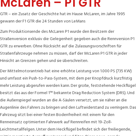
McLaren – P1 GTR
GTR – ein Zusatz der Geschichte hat im Hause McLaren, im Jahre 1995
gewann der F1 GTR die 24 Stunden von LeMans
Zum Produktionsende des McLaren P1 wurde den Besitzern der
Straßenversion exklusiv die Gelegenheit gegeben auch die Rennversion P1
GTR zu erwerben. Ohne Rücksicht auf die Zulassungsvorschriften für
Straßenfahrzeuge nehmen zu müssen, darf der McLaren P1 GTR in jeder
Hinsicht an Grenzen gehen und sie überschreiten.
Der Mittelmotorantrieb hat eine erhöhte Leistung von 1.000 PS (735 KW)
und umfasst ein Push-to-Pass-System, mit dem per Knopfdruck kurzfristig
mehr Leistung abgerufen werden kann. Der große, feststehende Heckflügel
besitzt das aus der Formel 1™ bekannte Drag Reduction System (DRS). Und
die Außenspiegel wurden an die A-Säulen versetzt, um sie näher an die
Augenlinie des Fahrers zu bringen und den Luftwiderstand zu verringern. Das
Fahrzeug sitzt bei einer festen Bodenfreiheit mit einem für den
Renneinsatz optimierten Fahrwerk auf Rennreifen mit 19-Zoll-
Leichtmetallfelgen. Unter dem Heckflügel befindet sich der freiliegende,