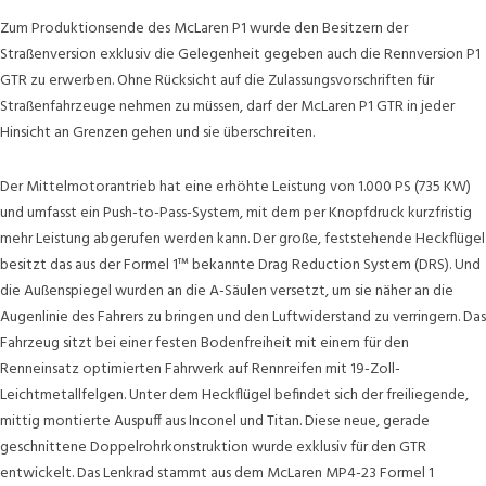
Zum Produktionsende des McLaren P1 wurde den Besitzern der
Straßenversion exklusiv die Gelegenheit gegeben auch die Rennversion P1
GTR zu erwerben. Ohne Rücksicht auf die Zulassungsvorschriften für
Straßenfahrzeuge nehmen zu müssen, darf der McLaren P1 GTR in jeder
Hinsicht an Grenzen gehen und sie überschreiten.
Der Mittelmotorantrieb hat eine erhöhte Leistung von 1.000 PS (735 KW)
und umfasst ein Push-to-Pass-System, mit dem per Knopfdruck kurzfristig
mehr Leistung abgerufen werden kann. Der große, feststehende Heckflügel
besitzt das aus der Formel 1™ bekannte Drag Reduction System (DRS). Und
die Außenspiegel wurden an die A-Säulen versetzt, um sie näher an die
Augenlinie des Fahrers zu bringen und den Luftwiderstand zu verringern. Das
Fahrzeug sitzt bei einer festen Bodenfreiheit mit einem für den
Renneinsatz optimierten Fahrwerk auf Rennreifen mit 19-Zoll-
Leichtmetallfelgen. Unter dem Heckflügel befindet sich der freiliegende,
mittig montierte Auspuff aus Inconel und Titan. Diese neue, gerade
geschnittene Doppelrohrkonstruktion wurde exklusiv für den GTR
entwickelt. Das Lenkrad stammt aus dem McLaren MP4-23 Formel 1