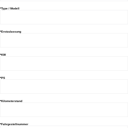
*Type / Modell
*Erstzulassung
*KW
*PS
*Kilometerstand
*Fahrgestellnummer