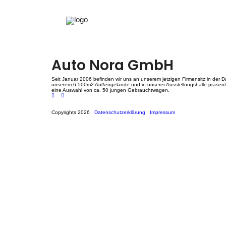
Instagram 3
Beitragsnavigation
Instagram 2
Instagram 4
Auto Nora GmbH
Seit Januar 2006 befinden wir uns an unserem jetzigen Firmensitz in der Da
unserem 6.500m2 Außengelände und in unserer Ausstellungshalle präsenti
eine Auswahl von ca. 50 jungen Gebrauchtwagen.
Copyrights 2026
Datenschutzerklärung
Impressum