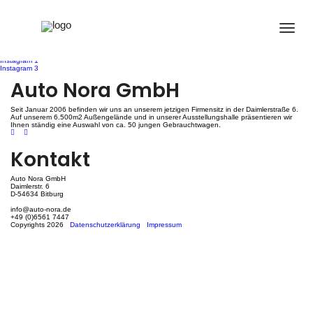
Instagram 2
Beitragsnavigation
Instagram 1
Instagram 3
Auto Nora GmbH
Seit Januar 2006 befinden wir uns an unserem jetzigen Firmensitz in der Daimlerstraße 6.
Auf unserem 6.500m2 Außengelände und in unserer Ausstellungshalle präsentieren wir
Ihnen ständig eine Auswahl von ca. 50 jungen Gebrauchtwagen.
Kontakt
Auto Nora GmbH
Daimlerstr. 6
D-54634 Bitburg
info@auto-nora.de
+49 (0)6561 7447
Copyrights 2026
Datenschutzerklärung
Impressum