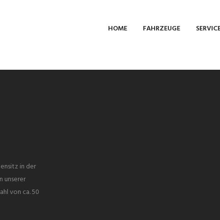
HOME
FAHRZEUGE
SERVIC
ensitz in der
n unserer
ahl von ca. 50