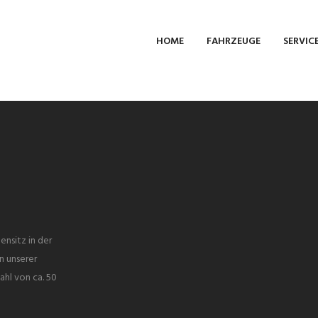
HOME
FAHRZEUGE
SERVIC
ensitz in der
n unserer
ahl von ca. 50