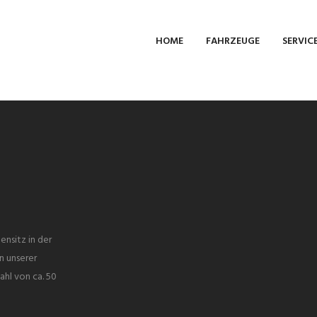
HOME
FAHRZEUGE
SERVIC
ensitz in der
n unserer
ahl von ca. 50