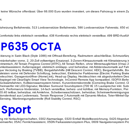
 keine Wünsche offenlässt: Über 66.000 Euro wurden investiert, um dieses Fahrzeug in einem Zust
t.
zheizung Beifahrersitz, 513 Lordosenstütze Beifahrersitz, 586 Lordosenstütze Fahrersitz, 650 e
ortsitz links elektrisch verstellbar, 438 Komforsitz rechts elektrisch verstellbar, 499 BRD-Aus
 P635 OCTA
kierung in Satin Black (Style 1086) mit Offroad-Bereifung, Radmuttern abschließbar, Schmutzfän
etränkehalter vorne, 2, 20-Zoll vollwertiges Ersatzrad, 3-Zonen-Klimaautomatik mit Klimatisie
metrisch, All Terrain Progress Control (ATPC), All Terrain Reifen, ohne Wintertauglichkeit (Vmax 
erksamkeitsassistent, Außenspiegel, elektrisch einklapp- und beheizbar, mit Abblendautomatik auf 
que Vectoring by Braking (TVBB), Bergabfahrhilfe (Hill Descent Control, HDC), Berganfahrhilfe, 
leisten vorne mit Defender Schriftzug, beleuchtet, Elektrische Parkbremse (Electric Parking Brak
leuchtet, Garagentoröffner (HomeLink), Head-up Display, Heckleuchten mit abgedunkeltem Design
kspiegel mit ClearSight Smart View Technologie, InControl Remote App kompatibel, ISOFIX-Befes
ei Rückwärtsfahrten, Kollisionswarnsystem hinten, Kurvenbremskontrolle (Cornering Brake Contr
D-Scheinwerfer mit LED-Signatur, Meridian Surround Soundsystem (700 W, 15 Lautsprecher inkl. Su
, Performance-Vordersitze, 14-fach verstellbar, beheiz- und kühlbar, mit Memory-Funktion, Pivi P
:20:40 teilbar, beheizbar, mit Armlehne, Scheibenwaschdüsen, beheizbar, Scheinwerferreinigungs
nktionslenkrad aus Lederersatz, Terrain Response 2 Automatik mit Dynamic-Modus, Toter-Winkel-S
Sensing, Wankneigungskontrolle (Roll Stability Control, RSC)
 Sport
ung mit Notlaufeigenschaften, 0302 Alarmanlage, 0320 Entfall Modellbezeichnung, 0420 Abgedu
heinwerfer, 05AC Fernlichtassistent, 05DN Parkassistenzsystem Plus, 0609 Navigationssystem Pr