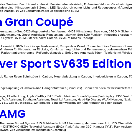
ive Services, Dachhimmel anthrazit, Fensterheber elektrisch, Fußmatten Velours, Geschwindigke
hadow-Line, Klimaautomatik 3-Zonen, LED Nebelscheinwerfer, Licht- und Regensensor, M Aerodyna
Stop-Anlage, 19-Zoll Leichtmetallräder Doppelspeiche 698M
n Gran Coupé
fenreparatur-Set, 0420 Abgedunkelte Verglasung, 0453 Klimatisierte Sitze vorn, 04GQ M Sicherh
chfahrwarnung, Geschwindigkeits-Regelanlage, aktiv mit Stop&Go-Funktion, Kreuzungs-Assistent, 
nd System, 071C M Exterierupaket Carbon, 07ME M Driver’s Package
erlicht, BMW Live Cockpit Professional, Competition Paket, Connected Drive Services, Connect
fnahmen für Kindersitz an Rücksitz, Komfortzugang, Licht- und Regensensor, Lodosenstütze Fah
, Radschraubensicherung, Reifendruckanzeige, Soft-Close-Automatik Türen, Telefonie mit Wirel
ver Sport SV635 Editio
 Range Rover Schriftzüge in Carbon, Motorabdeckung in Carbon, Interieurleisten in Carbon, Tü
ängerkupplung el. schwenkbar, Garagentüröffner (HomeLink), Sonnenblenden mit beleuchtetem 
ge, Allradlenkung, Apple CarPlay, DAB Radio, Meridian Sound-System (Farbdisplay, 1350 Watt, 
ark Assistent, Spurhalte Assistent, Totwinkel Assistent, Head-Up Display, WLAN Hotspot, Navigat
s, 13,1 Zoll Touchdisplay, Winterpaket (Scheibenwaschdüsen und Frontscheibe beheizbar)
 AMG
8 Burmester Sound System, F15 Schiebedach, HA1 Ionisierung der Innenraumluft, JCO Oberteil de
stent DISTRONIC (EZ9); Totwinkel-Assistent (EA2); Park-Paket mit 360°-Kamera (PA8); Park-Ass
warz, ZT5 Zierblende mit manufaktur-Schriftzug