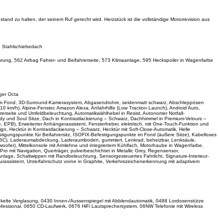
and zu halten, der seinem Ruf gerecht wird. Herzstück ist die vollständige Motorrevision aus
l. Stahlschiebedach
führung, 562 Airbag Fahrer- und Beifahrerseite, 573 Klimaanlage, 595 Heckspoiler in Wagenfarbe
ger Octa
rung im Fond, 3D-Surround-Kamerasystem, Abgasendrohre, seidenmatt schwarz, Abschleppösen
210 km/h), Alpine-Fenster, Amazon Alexa, Anfahrhilfe (Low Traction Launch), Android Auto,
Fahrerseite und Umfeldbeleuchtung, Automatikwählhebel in Resist, Autonomer Notfall-
Body und Soul Sitze, Dach in Kontrastlackierung – Schwarz, Dachhimmel in Premium-Velours –
e, EPB), Erweiterter Anhängerassistent, Fensterheber, elektrisch, mit One-Touch-Funktion und
, Hecktür in Kontrastlackierung – Schwarz, Hecktür mit Soft-Close-Automatik, Helle
tigungspunkte für Beifahrersitz, ISOFIX-Befestigungspunkte im Fond (äußere Sitze), Kabelloses
ol, CBC), Laderaumabdeckung, Laderaumboden, gummiert, Lenkrad, beheizbar, Lenksäule,
bwoofer), Mittelkonsole mit Armlehne und integriertem Kühlfach, Motorhaube in Wagenfarbe,
ro mit Navigation, Querträger, pulverbeschichtet in Metallic Grey, Regensensor,
anlage, Schaltwippen mit Randbeleuchtung, Sensorgesteuertes Fahrlicht, Signature-Interieur-
purassistent, Unterfahrschutz vorne in Graphite, Verkehrszeichenerkennung mit adaptivem
nkelte Verglasung, 0430 Innen-/Aussenspiegel mit Abblendautomatik, 0488 Lordosenstütze
ofessional, 0650 CD-Laufwerk, 0676 HiFi Lautsprechersystem, 06NW Telefonie mit Wireless