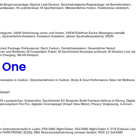
its-Begrenzeranlage (Speed Limit Device), Geschwindigkeits-Regelanlage mit Bremsfunktion,
mikpaket, M Lederlenkrad, M Sportfahrwerk, Mittelarmlehne hinten, Parkbremse elektrisch,
eitsgurte, 04HA Sitzheizung vorne und hinten, 04KW Edelholz Esche Masergrau-metallic
Querverkehrs-Assistent, Ausweich-Assistent, aktiver Spurhalteassistent), 05DN
ed Package Professional, Dach Carbon, Fernlichtassistent, Gesetzlicher Notruf,
rer und Beifahrer, M Competition Paket, M Dachhimmel Alcantara anthrazit, M Shadow Line mit
ess Charging, WLAN Hotspot
n One
reinsätze in Carbon, Sitzrückenlehnen in Carbon, Body & Soul Performance Sitze mit Wellness
Spiegel
29 Lautsprecher, Subwoofer), Dachhimmel SV Bespoke Build Premium-Velours in Ebony, Digital
ionssystem Pivi Pro, digitaler Innenspiegel (Smart View Mirror), Privacy Verglasung, 4-Zonen-
r Instrumententafel in Leder, P56 AMG Night-Paket, PAZ AMG Night-Paket II, P76 Exklusiv Line
istent PARKTRONIC (EZ8)), RB4 Reserveradabdeckung schwarz lackiert, RG5 22 Zoll AMG