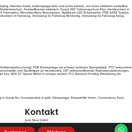
ing, Attention Assist, Außenspiegel links und rechts beheizt, von innen elektrisch einstellbar,
und Einklemmschutz, Feststellbremse elektrisch, Guard 360° Fahrzeugschutz-Plus, Heckleuchten in
ffic Information, Mercedes-Benz Notrufsystem, Multibeam LED Scheinwerfer, PRE-SAFE System,
ürofunktion im Fahrzeug, Vorrüstung für Fahrzeug Monitoring, Vorrüstung für Fahrzeug Setup,
ion (Ambientebeleuchtung), PSB Bremsanlage mit schwarz lackierten Bremssätteln, PTC beleuchtete
eitenschweller und Spoilerlippe an Heckdeckel), 1NT selbstnivellierende Radnabenabdeckungen,
t Key, W26 22“ Speed Wheel in schwarz lackiert, FL2 Diamond Knurling (Rändelung der
in SuedeTex, Kontrastnähte in gelb, Klimaanlage, Einparkhilfe hinten, Convenience Pack,
Kontakt
Auto Nora GmbH
Daimlerstr. 6
D-54634 Bitburg