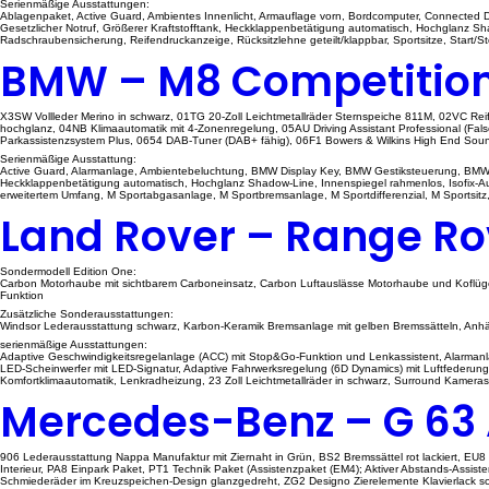
Serienmäßige Ausstattungen:
Ablagenpaket, Active Guard, Ambientes Innenlicht, Armauflage vorn, Bordcomputer, Connected Dr
Gesetzlicher Notruf, Größerer Kraftstofftank, Heckklappenbetätigung automatisch, Hochglanz S
Radschraubensicherung, Reifendruckanzeige, Rücksitzlehne geteilt/klappbar, Sportsitze, Start/
BMW – M8 Competitio
X3SW Vollleder Merino in schwarz, 01TG 20-Zoll Leichtmetallräder Sternspeiche 811M, 02VC Rei
hochglanz, 04NB Klimaautomatik mit 4-Zonenregelung, 05AU Driving Assistant Professional (Fals
Parkassistenzsystem Plus, 0654 DAB-Tuner (DAB+ fähig), 06F1 Bowers & Wilkins High End Sou
Serienmäßige Ausstattung:
Active Guard, Alarmanlage, Ambientebeluchtung, BMW Display Key, BMW Gestiksteuerung, BMW Las
Heckklappenbetätigung automatisch, Hochglanz Shadow-Line, Innenspiegel rahmenlos, Isofix-Au
erweitertem Umfang, M Sportabgasanlage, M Sportbremsanlage, M Sportdifferenzial, M Sportsitz
Land Rover – Range Ro
Sondermodell Edition One:
Carbon Motorhaube mit sichtbarem Carboneinsatz, Carbon Luftauslässe Motorhaube und Koflügel.
Funktion
Zusätzliche Sonderausstattungen:
Windsor Lederausstattung schwarz, Karbon-Keramik Bremsanlage mit gelben Bremssätteln, Anh
serienmäßige Ausstattungen:
Adaptive Geschwindigkeitsregelanlage (ACC) mit Stop&Go-Funktion und Lenkassistent, Alarmanla
LED-Scheinwerfer mit LED-Signatur, Adaptive Fahrwerksregelung (6D Dynamics) mit Luftfederung, P
Komfortklimaautomatik, Lenkradheizung, 23 Zoll Leichtmetallräder in schwarz, Surround Kamera
Mercedes-Benz – G 63
906 Lederausstattung Nappa Manufaktur mit Ziernaht in Grün, BS2 Bremssättel rot lackiert, EU
Interieur, PA8 Einpark Paket, PT1 Technik Paket (Assistenzpaket (EM4); Aktiver Abstands-Assi
Schmiederäder im Kreuzspeichen-Design glanzgedreht, ZG2 Designo Zierelemente Klavierlack sch