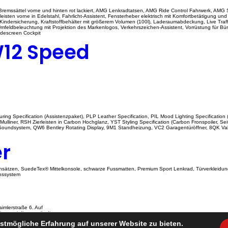
Bremssättel vorne und hinten rot lackiert, AMG Lenkradtatsen, AMG Ride Control Fahrwerk, AMG Styl
sleisten vorne in Edelstahl, Fahrlicht-Assistent, Fensterheber elektrisch mit Komfortbetätigung 
Kindersicherung, Kraftstoffbehälter mit größerem Volumen (100l), Laderaumabdeckung, Live Tra
, Umfeldbeleuchtung mit Projektion des Markenlogos, Verkehrszeichen-Assistent, Vorrüstung für B
idescreen Cockpit
W12 Speed
ouring Specification (Assistenzpaket), PLP Leather Specification, PIL Mood Lighting Specificat
ulliner, RSH Zierleisten in Carbon Hochglanz, YST Styling Specification (Carbon Fronspoiler, S
oundsystem, QW6 Bentley Rotating Display, 9M1 Standheizung, VC2 Garagentüröffner, 8QK Vale
er
ätzen, SuedeTex® Mittelkonsole, schwarze Fussmatten, Premium Sport Lenkrad, Türverkleidung 
onssystem
imlerstraße 6. Auf
eren wir Ihnen ständig
stmögliche Erfahrung auf unserer Website zu bieten.