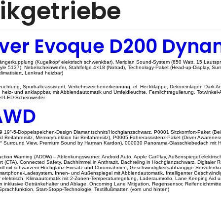
ikgetriebe
over Evoque D200 Dyna
hängerkupplung (Kugelkopf elektrisch schwenkbar), Meridian Sound-System (650 Watt, 15 Lautsp
yle 5137), Nebelscheinwerfer, Stahlfelge 4×18 (Notrad), Technology-Paket (Head-up-Display, S
imatisiert, Lenkrad heizbar)
chtung, Spurhalteassistent, Verkehrszeichenerkennung, el. Heckklappe, Dekoreinlagen Dark Anod
 heiz- und anklappbar, mit Abblendautomatik und Umfeldleuchte, Fernlichtregulierung, Totwinkel-Ass
xel-LED-Scheinwerfer
 AWD
5-Doppelspeichen-Design Diamantschnitt/Hochglanzschwarz, P0001 Sitzkomfort-Paket (Beinauflage 
d Beifahrersitz, Memoryfunktion für Beifahrersitz), P0005 Fahrerassistenz-Paket (Driver Awarenes
360° Surround View, Premium Sound by Harman Kardon), 000030 Panorama-Glasschiebedach mit H
action Warning (ADDW) – Ablenkungswarner, Android Auto, Apple CarPlay, Außenspiegel elektris
rt (CTA), Connected Safety, Dachhimmel in Anthrazit, Dachreling in Hochglanzschwarz, Digitaler 
rontgrill mit schwarzem Hochglanz-Einsatz und Chromrahmen, Geschwindigkeitsabhängige Servole
martphone-Ladesystem, Innen- und Außenspiegel mit Abblendautomatik, Intelligenter Geschwindigk
ür elektrisch, Klimaautomatik mit 2-Zonen-Temperaturregelung, Laderaumrollo, Lane Keeping Aid
n inklusive Getränkehalter und Ablage, Oncoming Lane Mitigation, Regensensor, Reifendichtmittel 
prachfunktion, Start-Stopp-Technologie, Textilfußmatten (vorn und hinten)