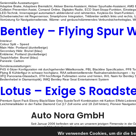
Serienmäße Ausstattungen:
Adaptive Brake, Adaptives Bremslicht, Aktiver Brems-Assistent, Aktiver Spurhalte-Assistent, AMG 
Collision Prevention Assist, Comand Online, Digitales Radio, ECO Start-Stopp-Funktion, Einstieg
LED-Technik, Innenspiegel automatisch abblendend und rahmenlos, Keyless-Go Start-Funktion, 
Scheibenwischer mit Regensensor, Smartphone Integration, Trittbretter seitlich links und rechts
Vorrüstung für Navigationsdienste, Wärme- und geräuschdämmendes Verbundsicherheitsglas, W
Bentley – Flying Spur 
Interieur:
Colour Split – Speed
Main Hide: Portland (dunkelbeige)
Secondary Hide: Brunel (blau)
Embleme: Portland (dunkelbeige)
Teppichfarbe: Brunel (blau)
Paneele: Carbon
Sonderausstattungen:
P4S 4-Sitzer Konfiguration mit durchgehender Mittelkonsole, PBL Blackline Specification, PF8 T
Flying B Kühlerfigur in schwarz hochglanz, RAA selbstnivellierende Radnabenabdeckungen – by M
3FQ Panorama-Glassdach, 0TH hochflorige Fußmatten vorne und hinten, 9VL Naim for Bentley S
Bedienhebel in Diamantoptik), 9WQ Bentley Rear Seat Entertainment System
Lotus – Exige S Roadst
Premium Sport Pack Ebony Black/Slate Grey SuedeTex® Kombination mit Karbon Effekt-Ledereins
Leichtmetallräder in der Farbe Diamond Cut (17 Zoll vorne und 18 Zoll hinten), Pioneer Navigati
Auto Nora GmbH
Seit Januar 2006 befinden wir uns an unserem jetzigen Firmensitz in der Da
unserem 6.500m2 Außengelände und in unserer Ausstellungshalle präsenti
eine Auswahl von ca. 50 jungen Gebrauchtwagen.
Wir verwenden Cookies, um dir die be