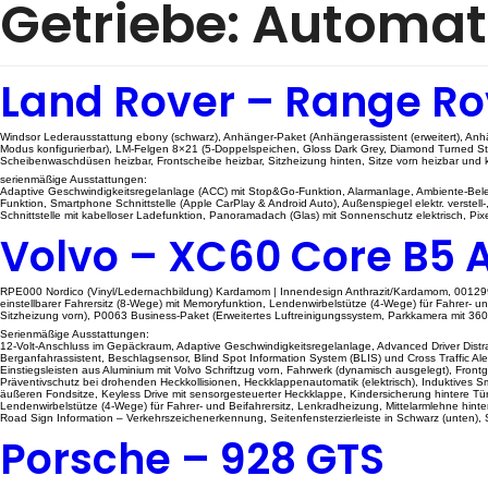
Getriebe:
Automat
Land Rover – Range R
Windsor Lederausstattung ebony (schwarz), Anhänger-Paket (Anhängerassistent (erweitert), An
Modus konfigurierbar), LM-Felgen 8×21 (5-Doppelspeichen, Gloss Dark Grey, Diamond Turned St
Scheibenwaschdüsen heizbar, Frontscheibe heizbar, Sitzheizung hinten, Sitze vorn heizbar und kl
serienmäßige Ausstattungen:
Adaptive Geschwindigkeitsregelanlage (ACC) mit Stop&Go-Funktion, Alarmanlage, Ambiente-Beleu
Funktion, Smartphone Schnittstelle (Apple CarPlay & Android Auto), Außenspiegel elektr. verstell-,
Schnittstelle mit kabelloser Ladefunktion, Panoramadach (Glas) mit Sonnenschutz elektrisch, Pi
Volvo – XC60 Core B5
RPE000 Nordico (Vinyl/Ledernachbildung) Kardamom | Innendesign Anthrazit/Kardamom, 001299 19″-
einstellbarer Fahrersitz (8-Wege) mit Memoryfunktion, Lendenwirbelstütze (4-Wege) für Fahrer- un
Sitzheizung vorn), P0063 Business-Paket (Erweitertes Luftreinigungssystem, Parkkamera mit 
Serienmäßige Ausstattungen:
12-Volt-Anschluss im Gepäckraum, Adaptive Geschwindigkeitsregelanlage, Advanced Driver Distr
Berganfahrassistent, Beschlagsensor, Blind Spot Information System (BLIS) und Cross Traffic Ale
Einstiegsleisten aus Aluminium mit Volvo Schriftzug vorn, Fahrwerk (dynamisch ausgelegt), F
Präventivschutz bei drohenden Heckkollisionen, Heckklappenautomatik (elektrisch), Induktives S
äußeren Fondsitze, Keyless Drive mit sensorgesteuerter Heckklappe, Kindersicherung hintere T
Lendenwirbelstütze (4-Wege) für Fahrer- und Beifahrersitz, Lenkradheizung, Mittelarmlehne hinte
Road Sign Information – Verkehrszeichenerkennung, Seitenfensterzierleiste in Schwarz (unten), S
Porsche – 928 GTS