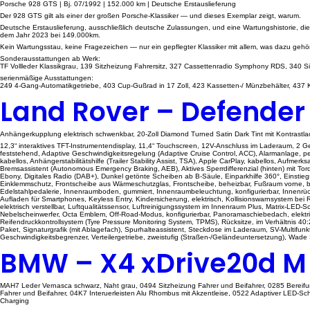
Porsche 928 GTS | Bj. 07/1992 | 152.000 km | Deutsche Erstauslieferung
Der 928 GTS gilt als einer der großen Porsche-Klassiker — und dieses Exemplar zeigt, warum.
Deutsche Erstauslieferung, ausschließlich deutsche Zulassungen, und eine Wartungshistorie, die
dem Jahr 2023 bei 149.000km.
Kein Wartungsstau, keine Fragezeichen — nur ein gepflegter Klassiker mit allem, was dazu gehör
Sonderausstattungen ab Werk:
TF Vollleder Klassikgrau, 139 Sitzheizung Fahrersitz, 327 Cassettenradio Symphony RDS, 340 Sit
serienmäßige Ausstattungen:
249 4-Gang-Automatikgetriebe, 403 Cup-Gußrad in 17 Zoll, 423 Kassetten-/ Münzbehälter, 437 Komf
Land Rover – Defender
Anhängerkupplung elektrisch schwenkbar, 20-Zoll Diamond Turned Satin Dark Tint mit Kontrastlac
12,3“ interaktives TFT-Instrumentendisplay, 11,4“ Touchscreen, 12V-Anschluss im Laderaum, 2 G
feststehend, Adaptive Geschwindigkeitsregelung (Adaptive Cruise Control, ACC), Alarmanlage, peri
kabellos, Anhängerstabilitätshilfe (Trailer Stability Assist, TSA), Apple CarPlay, kabellos, Aufm
Bremsassistent (Autonomous Emergency Braking, AEB), Aktives Sperrdifferenzial (hinten) mit Tor
Ebony, Digitales Radio (DAB+), Dunkel getönte Scheiben ab B-Säule, Einparkhilfe 360°, Einstiegs
Einklemmschutz, Frontscheibe aus Wärmeschutzglas, Frontscheibe, beheizbar, Fußraum vorne, be
Edelstahlpedalerie, Innenraumboden, gummiert, Innenraumbeleuchtung, konfigurierbar, Innenrüc
Aufladen für Smartphones, Keyless Entry, Kindersicherung, elektrisch, Kollisionswarnsystem b
elektrisch verstellbar, Luftqualitätssensor, Luftreinigungssystem im Innenraum Plus, Matrix-LE
Nebelscheinwerfer, Octa Emblem, Off-Road-Modus, konfigurierbar, Panoramaschiebedach, elektrisch
Reifendruckkontrollsystem (Tyre Pressure Monitoring System, TPMS), Rücksitze, im Verhältnis 40
Paket, Signaturgrafik (mit Ablagefach), Spurhalteassistent, Steckdose im Laderaum, SV-Multifu
Geschwindigkeitsbegrenzer, Verteilergetriebe, zweistufig (Straßen-/Geländeuntersetzung), Wade 
BMW – X4 xDrive20d M
MAH7 Leder Vernasca schwarz, Naht grau, 0494 Sitzheizung Fahrer und Beifahrer, 0285 Bereif
Fahrer und Beifahrer, 04K7 Interuerleisten Alu Rhombus mit Akzentleise, 0522 Adaptiver LED-Sc
Charging