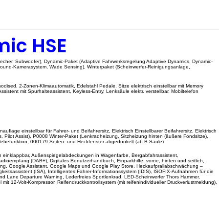
mic HSE
recher, Subwoofer), Dynamic-Paket (Adaptive Fahrwerksregelung Adaptive Dynamics, Dynamic-
urround-Kamerasystem, Wade Sensing), Winterpaket (Scheinwerfer-Reinigungsanlage,
ised, 2-Zonen-Klimaautomatik, Edelstahl Pedale, Sitze elektrisch einstellbar mit Memory
istent mit Spurhalteassistent, Keyless-Entry, Lenksäule elektr. verstellbar, Mobiltelefon
einstellbar für Fahrer- und Beifahrersitz, Elektrisch Einstellbarer Beifahrersitz, Elektrisch
s, Pilot Assist), P0008 Winter-Paket (Lenkradheizung, Sitzheizung hinten (äußere Fondsitze),
ebefunktion, 000179 Seiten- und Heckfenster abgedunkelt (ab B-Säule)
ch einklappbar, Außenspiegelabdeckungen in Wagenfarbe, Bergabfahrassistent,
Radioempfang (DAB+), Digitales Benutzerhandbuch, Einparkhilfe, vorne, hinten und seitlich,
nkung, Google Assistant, Google Maps und Google Play Store, Heckaufprallabschwächung –
eitsassistent (ISA), Intelligentes Fahrer-Informationssystem (IDIS), ISOFIX-Aufnahmen für die
 und Lane Departure Warning, Lederfreies Sportlenkrad, LED-Scheinwerfer Thors Hammer,
mit 12-Volt-Kompressor, Reifendruckkontrollsystem (mit reifenindividueller Druckverlustmeldung),