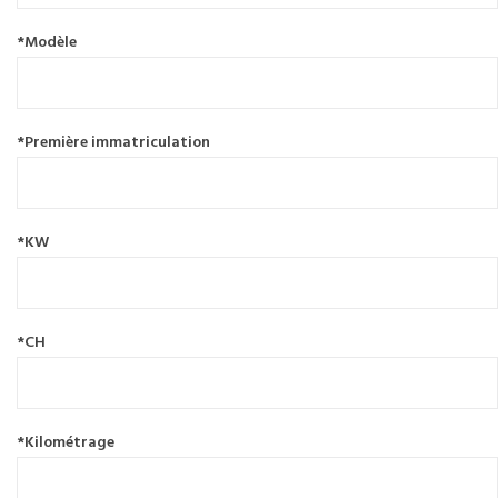
*Modèle
*Première immatriculation
*KW
*CH
*Kilométrage