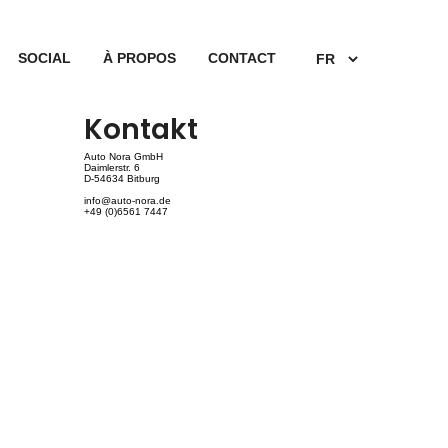
SOCIAL
À PROPOS
CONTACT
Kontakt
Auto Nora GmbH
Daimlerstr. 6
D-54634 Bitburg
info@auto-nora.de
+49 (0)6561 7447