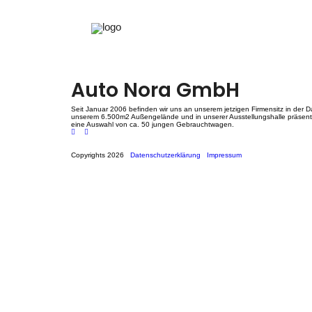
Instagram 1
Navigation
Instagram 0
Instagram 2
Auto Nora GmbH
de
Seit Januar 2006 befinden wir uns an unserem jetzigen Firmensitz in der Da
l’article
unserem 6.500m2 Außengelände und in unserer Ausstellungshalle präsenti
eine Auswahl von ca. 50 jungen Gebrauchtwagen.
Copyrights 2026
Datenschutzerklärung
Impressum