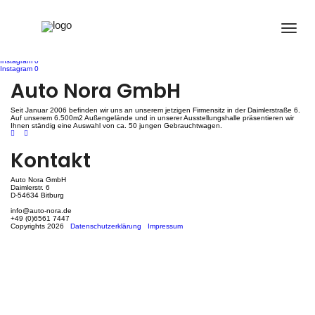
Instagram 0
Navigation
Instagram 0
Instagram 0
Auto Nora GmbH
de
Seit Januar 2006 befinden wir uns an unserem jetzigen Firmensitz in der Daimlerstraße 6.
l’article
Auf unserem 6.500m2 Außengelände und in unserer Ausstellungshalle präsentieren wir
Ihnen ständig eine Auswahl von ca. 50 jungen Gebrauchtwagen.
Kontakt
Auto Nora GmbH
Daimlerstr. 6
D-54634 Bitburg
info@auto-nora.de
+49 (0)6561 7447
Copyrights 2026
Datenschutzerklärung
Impressum