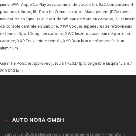
jaune, 9WT Apple CarPlay avec commande vocale Siri, 9ZC Compartiment
pour smartphone, I8L Porsche Communication Management (PCM) avec
navigation en ligne, XGB Insert de tableau de bord en carbone, XHM Insert
de console centrale en carbone, XJW Coques supérieures de rétroviseurs
extérieurs SportDesign en carbone, XWC Insert de panneau de porte en
carbone, XXP Feux arrière teintés, XYB Bouchon de réservoir finition
aluminium
Garantie Porsche Approved jusqu’à 11/2027 (prolongeable jusqu’à 15 ans /
200 000 km)
AUTO NORA GMBH
Seit Januar 2006 befinden wir uns an unserem jetzigen Firmensitz in