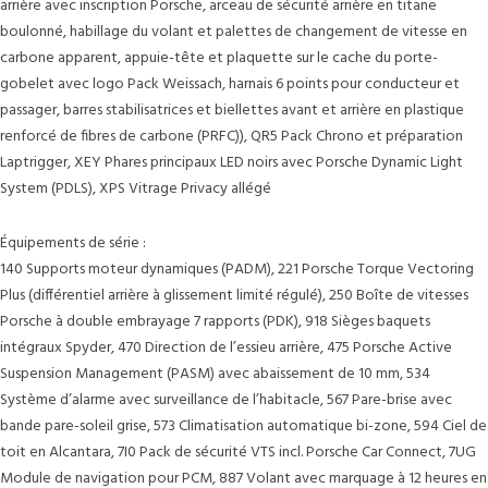
arrière avec inscription Porsche, arceau de sécurité arrière en titane
boulonné, habillage du volant et palettes de changement de vitesse en
carbone apparent, appuie-tête et plaquette sur le cache du porte-
gobelet avec logo Pack Weissach, harnais 6 points pour conducteur et
passager, barres stabilisatrices et biellettes avant et arrière en plastique
renforcé de fibres de carbone (PRFC)), QR5 Pack Chrono et préparation
Laptrigger, XEY Phares principaux LED noirs avec Porsche Dynamic Light
System (PDLS), XPS Vitrage Privacy allégé
Équipements de série :
140 Supports moteur dynamiques (PADM), 221 Porsche Torque Vectoring
Plus (différentiel arrière à glissement limité régulé), 250 Boîte de vitesses
Porsche à double embrayage 7 rapports (PDK), 918 Sièges baquets
intégraux Spyder, 470 Direction de l’essieu arrière, 475 Porsche Active
Suspension Management (PASM) avec abaissement de 10 mm, 534
Système d’alarme avec surveillance de l’habitacle, 567 Pare-brise avec
bande pare-soleil grise, 573 Climatisation automatique bi-zone, 594 Ciel de
toit en Alcantara, 7I0 Pack de sécurité VTS incl. Porsche Car Connect, 7UG
Module de navigation pour PCM, 887 Volant avec marquage à 12 heures en