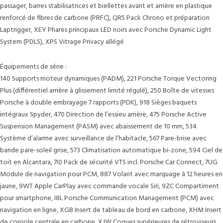
passager, barres stabilisatrices et biellettes avant et arrière en plastique
renforcé de fibres de carbone (PRFC), QR5 Pack Chrono et préparation
Laptrigger, XEY Phares principaux LED noirs avec Porsche Dynamic Light
System (PDLS), XPS Vitrage Privacy allégé
Équipements de série :
140 Supports moteur dynamiques (PADM), 221 Porsche Torque Vectoring
Plus (différentiel arrière à glissement limité régulé), 250 Boîte de vitesses
Porsche à double embrayage 7 rapports (PDK), 918 Sièges baquets
intégraux Spyder, 470 Direction de l’essieu arrière, 475 Porsche Active
Suspension Management (PASM) avec abaissement de 10 mm, 534
Système d’alarme avec surveillance de l’habitacle, 567 Pare-brise avec
bande pare-soleil grise, 573 Climatisation automatique bi-zone, 594 Ciel de
toit en Alcantara, 7I0 Pack de sécurité VTS incl. Porsche Car Connect, 7UG
Module de navigation pour PCM, 887 Volant avec marquage à 12 heures en
jaune, 9WT Apple CarPlay avec commande vocale Siri, 9ZC Compartiment
pour smartphone, I8L Porsche Communication Management (PCM) avec
navigation en ligne, XGB Insert de tableau de bord en carbone, XHM Insert
de console centrale en carbone, XJW Coques supérieures de rétroviseurs