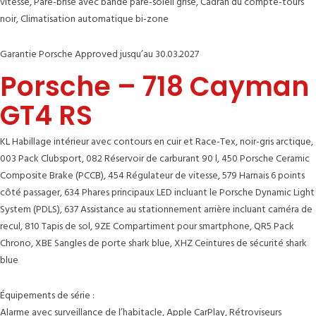
vitesse, Pare-brise avec bande pare-soleil grise, Cadran du compte-tours
noir, Climatisation automatique bi-zone
Garantie Porsche Approved jusqu’au 30.03.2027
Porsche – 718 Cayman
GT4 RS
KL Habillage intérieur avec contours en cuir et Race-Tex, noir-gris arctique,
003 Pack Clubsport, 082 Réservoir de carburant 90 l, 450 Porsche Ceramic
Composite Brake (PCCB), 454 Régulateur de vitesse, 579 Harnais 6 points
côté passager, 634 Phares principaux LED incluant le Porsche Dynamic Light
System (PDLS), 637 Assistance au stationnement arrière incluant caméra de
recul, 810 Tapis de sol, 9ZE Compartiment pour smartphone, QR5 Pack
Chrono, XBE Sangles de porte shark blue, XHZ Ceintures de sécurité shark
blue
Équipements de série :
Alarme avec surveillance de l’habitacle, Apple CarPlay, Rétroviseurs