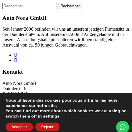
Rechercher :
Auto Nora GmbH
Seit Januar 2006 befinden wir uns an unserem jetzigen Firmensitz in
der Daimlerstraße 6. Auf unserem 6.500m2 Außengelände und in
unserer Ausstellungshalle präsentieren wir Ihnen ständig eine
Auswahl von ca. 50 jungen Gebrauchtwagen.
Kontakt
Auto Nora GmbH
Daimlerstr. 6
D-54634 Bitburg
Nous utilisons des cookies pour vous offrir la meilleure
info@auto-nora.de
expérience sur notre site.
+49 (0)6561 7447
You can find out more about which cookies we are using or
Copyrights 2026
Datenschutzerklärung
Impressum
switch them off in
settings
.
Accepter
Rejeter