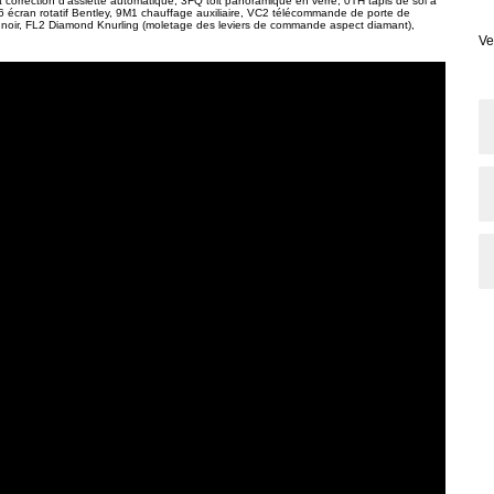
 à correction d'assiette automatique, 3FQ toit panoramique en verre, 0TH tapis de sol à
QW6 écran rotatif Bentley, 9M1 chauffage auxiliaire, VC2 télécommande de porte de
noir, FL2 Diamond Knurling (moletage des leviers de commande aspect diamant),
Ve