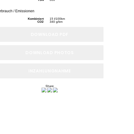
rbrauch / Emissionen
Kombiniert
15 l/100km
CO2
340 g/km
DOWNLOAD PDF
DOWNLOAD PHOTOS
INZAHLUNGNAHME
Share