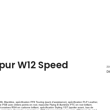
Spur W12 Speed
21
Di
BL Blackline, spécification PF8 Touring (pack d'assistance), spécification PLP Leather,
 PSB avec étriers peints en noir, mascotte Flying B illuminée PTC en noir brillant,
écoratives RSH en carbone brillant, spécification Styling YST (spoiler avant, bas de