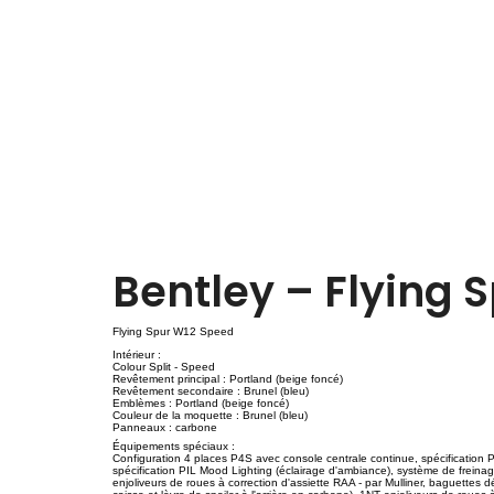
Bentley – Flying 
Flying Spur W12 Speed
Intérieur :
Colour Split - Speed
Revêtement principal : Portland (beige foncé)
Revêtement secondaire : Brunel (bleu)
Emblèmes : Portland (beige foncé)
Couleur de la moquette : Brunel (bleu)
Panneaux : carbone
Équipements spéciaux :
Configuration 4 places P4S avec console centrale continue, spécification P
spécification PIL Mood Lighting (éclairage d'ambiance), système de freinage
enjoliveurs de roues à correction d'assiette RAA - par Mulliner, baguettes d