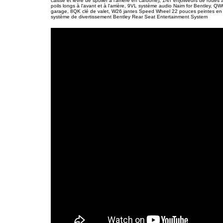
caisse et lèvre de spoiler à l'arrière en carbone), 1NT enjoliveurs de roues
poils longs à l'avant et à l'arrière, 9VL système audio Naim for Bentley, 
garage, 8QK clé de valet, W26 jantes Speed Wheel 22 pouces peintes en 
système de divertissement Bentley Rear Seat Entertainment System