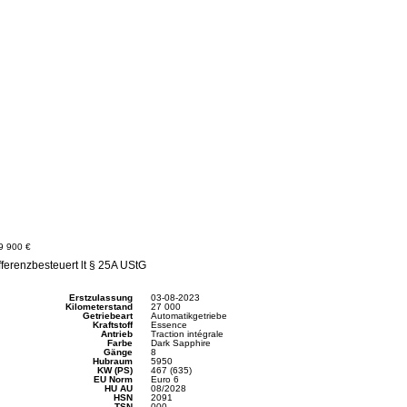
9 900 €
fferenzbesteuert lt § 25A UStG
Erstzulassung
03-08-2023
Kilometerstand
27 000
Getriebeart
Automatikgetriebe
Kraftstoff
Essence
Antrieb
Traction intégrale
Farbe
Dark Sapphire
Gänge
8
Hubraum
5950
KW (PS)
467 (635)
EU Norm
Euro 6
HU AU
08/2028
HSN
2091
TSN
000