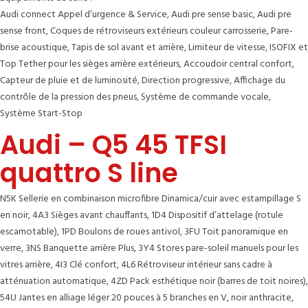
Audi connect Appel d’urgence & Service, Audi pre sense basic, Audi pre
sense front, Coques de rétroviseurs extérieurs couleur carrosserie, Pare-
brise acoustique, Tapis de sol avant et arrière, Limiteur de vitesse, ISOFIX et
Top Tether pour les sièges arrière extérieurs, Accoudoir central confort,
Capteur de pluie et de luminosité, Direction progressive, Affichage du
contrôle de la pression des pneus, Système de commande vocale,
Système Start-Stop
Audi – Q5 45 TFSI
quattro S line
N5K Sellerie en combinaison microfibre Dinamica/cuir avec estampillage S
en noir, 4A3 Sièges avant chauffants, 1D4 Dispositif d’attelage (rotule
escamotable), 1PD Boulons de roues antivol, 3FU Toit panoramique en
verre, 3NS Banquette arrière Plus, 3Y4 Stores pare-soleil manuels pour les
vitres arrière, 4I3 Clé confort, 4L6 Rétroviseur intérieur sans cadre à
atténuation automatique, 4ZD Pack esthétique noir (barres de toit noires),
54U Jantes en alliage léger 20 pouces à 5 branches en V, noir anthracite,