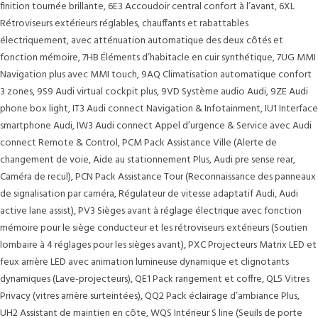
finition tournée brillante, 6E3 Accoudoir central confort à l’avant, 6XL
Rétroviseurs extérieurs réglables, chauffants et rabattables
électriquement, avec atténuation automatique des deux côtés et
fonction mémoire, 7HB Éléments d’habitacle en cuir synthétique, 7UG MMI
Navigation plus avec MMI touch, 9AQ Climatisation automatique confort
3 zones, 9S9 Audi virtual cockpit plus, 9VD Système audio Audi, 9ZE Audi
phone box light, IT3 Audi connect Navigation & Infotainment, IU1 Interface
smartphone Audi, IW3 Audi connect Appel d’urgence & Service avec Audi
connect Remote & Control, PCM Pack Assistance Ville (Alerte de
changement de voie, Aide au stationnement Plus, Audi pre sense rear,
Caméra de recul), PCN Pack Assistance Tour (Reconnaissance des panneaux
de signalisation par caméra, Régulateur de vitesse adaptatif Audi, Audi
active lane assist), PV3 Sièges avant à réglage électrique avec fonction
mémoire pour le siège conducteur et les rétroviseurs extérieurs (Soutien
lombaire à 4 réglages pour les sièges avant), PXC Projecteurs Matrix LED et
feux arrière LED avec animation lumineuse dynamique et clignotants
dynamiques (Lave-projecteurs), QE1 Pack rangement et coffre, QL5 Vitres
Privacy (vitres arrière surteintées), QQ2 Pack éclairage d’ambiance Plus,
UH2 Assistant de maintien en côte, WQS Intérieur S line (Seuils de porte