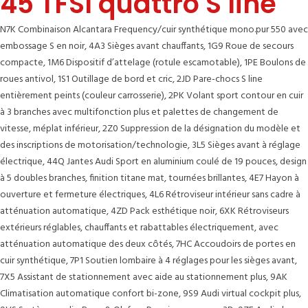
45 TFSI quattro S line
N7K Combinaison Alcantara Frequency/cuir synthétique mono.pur 550 avec
embossage S en noir, 4A3 Sièges avant chauffants, 1G9 Roue de secours
compacte, 1M6 Dispositif d’attelage (rotule escamotable), 1PE Boulons de
roues antivol, 1S1 Outillage de bord et cric, 2JD Pare-chocs S line
entièrement peints (couleur carrosserie), 2PK Volant sport contour en cuir
à 3 branches avec multifonction plus et palettes de changement de
vitesse, méplat inférieur, 2Z0 Suppression de la désignation du modèle et
des inscriptions de motorisation/technologie, 3L5 Sièges avant à réglage
électrique, 44Q Jantes Audi Sport en aluminium coulé de 19 pouces, design
à 5 doubles branches, finition titane mat, tournées brillantes, 4E7 Hayon à
ouverture et fermeture électriques, 4L6 Rétroviseur intérieur sans cadre à
atténuation automatique, 4ZD Pack esthétique noir, 6XK Rétroviseurs
extérieurs réglables, chauffants et rabattables électriquement, avec
atténuation automatique des deux côtés, 7HC Accoudoirs de portes en
cuir synthétique, 7P1 Soutien lombaire à 4 réglages pour les sièges avant,
7X5 Assistant de stationnement avec aide au stationnement plus, 9AK
Climatisation automatique confort bi-zone, 9S9 Audi virtual cockpit plus,