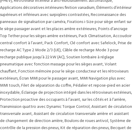
(PHEV), Rétroviseur intérieur à anti-éblouissement automatique,
Applications décoratives intérieures finition vanadium, Éléments d’intérieur
supérieurs et inférieurs avec surpiqûres contrastées, Reconnaissance des
panneaux de signalisation par caméra, Fixations i-Size pour siège enfant sur
le siège passager avant et les places arrière extérieures, Points d’ancrage
Top Tether pour les sièges arrière extérieurs, Pack Climatisation, Accoudoir
central confort à l’avant, Pack Confort, Clé confort avec Safelock, Prise de
recharge AC Type 2 Mode 2/3 (UE), Câble de recharge Mode 3 pour
recharge publique jusqu’à 22 kW (AC), Soutien lombaire à réglage
pneumatique avec fonction massage pour les sièges avant, Volant
chauffant, Fonction mémoire pour le siège conducteur et les rétroviseurs
extérieurs, Écran MMI pour le passager avant, MMI Navigation plus avec
MMI touch, Filet de séparation du coffre, Pédalier et repose-pied en acier
inoxydable, Éclairage de projection intégré dans les rétroviseurs extérieurs,
Protection proactive des occupants à l’avant, sur les côtés et à l’arrière,
Transmission quattro avec Dynamic Torque Control, Assistant de circulation
transversale avant, Assistant de circulation transversale arrière et assistant
de changement de direction arrière, Boulons de roues antivol, Système de
contrôle de la pression des pneus, Kit de réparation des pneus, Becquet de