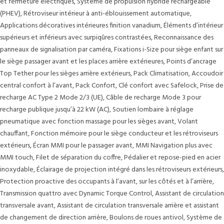
et fermeture électriques, Système de propulsion hybride rechargeable
(PHEV), Rétroviseur intérieur à anti-éblouissement automatique,
Applications décoratives intérieures finition vanadium, Éléments d’intérieur
supérieurs et inférieurs avec surpiqûres contrastées, Reconnaissance des
panneaux de signalisation par caméra, Fixations i-Size pour siège enfant sur
le siège passager avant et les places arrière extérieures, Points d’ancrage
Top Tether pour les sièges arrière extérieurs, Pack Climatisation, Accoudoir
central confort à l’avant, Pack Confort, Clé confort avec Safelock, Prise de
recharge AC Type 2 Mode 2/3 (UE), Câble de recharge Mode 3 pour
recharge publique jusqu’à 22 kW (AC), Soutien lombaire à réglage
pneumatique avec fonction massage pour les sièges avant, Volant
chauffant, Fonction mémoire pour le siège conducteur et les rétroviseurs
extérieurs, Écran MMI pour le passager avant, MMI Navigation plus avec
MMI touch, Filet de séparation du coffre, Pédalier et repose-pied en acier
inoxydable, Éclairage de projection intégré dans les rétroviseurs extérieurs,
Protection proactive des occupants à l’avant, sur les côtés et à l’arrière,
Transmission quattro avec Dynamic Torque Control, Assistant de circulation
transversale avant, Assistant de circulation transversale arrière et assistant
de changement de direction arrière, Boulons de roues antivol, Système de