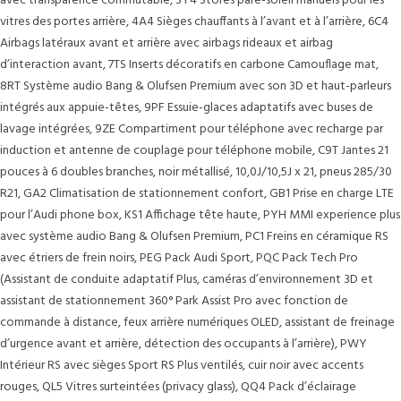
avec transparence commutable, 3Y4 Stores pare-soleil manuels pour les
vitres des portes arrière, 4A4 Sièges chauffants à l’avant et à l’arrière, 6C4
Airbags latéraux avant et arrière avec airbags rideaux et airbag
d’interaction avant, 7TS Inserts décoratifs en carbone Camouflage mat,
8RT Système audio Bang & Olufsen Premium avec son 3D et haut-parleurs
intégrés aux appuie-têtes, 9PF Essuie-glaces adaptatifs avec buses de
lavage intégrées, 9ZE Compartiment pour téléphone avec recharge par
induction et antenne de couplage pour téléphone mobile, C9T Jantes 21
pouces à 6 doubles branches, noir métallisé, 10,0J/10,5J x 21, pneus 285/30
R21, GA2 Climatisation de stationnement confort, GB1 Prise en charge LTE
pour l’Audi phone box, KS1 Affichage tête haute, PYH MMI experience plus
avec système audio Bang & Olufsen Premium, PC1 Freins en céramique RS
avec étriers de frein noirs, PEG Pack Audi Sport, PQC Pack Tech Pro
(Assistant de conduite adaptatif Plus, caméras d’environnement 3D et
assistant de stationnement 360° Park Assist Pro avec fonction de
commande à distance, feux arrière numériques OLED, assistant de freinage
d’urgence avant et arrière, détection des occupants à l’arrière), PWY
Intérieur RS avec sièges Sport RS Plus ventilés, cuir noir avec accents
rouges, QL5 Vitres surteintées (privacy glass), QQ4 Pack d’éclairage