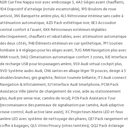
N2R Cuir Fine Nappa noir avec embossage S, 4A3 Sièges avant chauffants,
1D4 Dispositif d’attelage (rotule escamotable), 1PD Boulons de roue
antivol, 3NS Banquette arrière plus, 4LS Rétroviseur intérieur sans cadre à
atténuation automatique, 4ZD Pack esthétique noir, 6E3 Accoudoir
central confort à l’avant, 6XK Rétroviseurs extérieurs réglables
électriquement, chauffants et rabattables, avec atténuation automatique
des deux côtés, 7HB Éléments intérieurs en cuir synthétique, 7P1 Soutien
lombaire à 4 réglages pour les sièges avant, 7UG MMI Navigation plus avec
MMI touch, 9AQ Climatisation automatique confort 3 zones, 9JE Interface
de recharge USB pour les passagers arrière, 9S9 Audi virtual cockpit plus,
9VD Système audio Audi, CN6 Jantes en alliage léger 19 pouces, design à 5
doubles branches, gris graphite, finition tournée brillante, IT3 Audi connect
Navigation & Infotainment, IU1 Interface Audi Smartphone, PCM Pack
Assistance Ville (alerte de changement de voie, aide au stationnement
plus, Audi pre sense rear, caméra de recul), PCN Pack Assistance Tour
(reconnaissance des panneaux de signalisation par caméra, Audi adaptive
cruise control, Audi active lane assist), XC Projecteurs Matrix LED et feux
arrière LED avec système de nettoyage des phares, QE1 Pack rangement et
coffre à bagages, QL5 Vitres Privacy (vitres teintées), QQ2 Pack éclairage