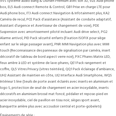
9VS Système audio Bang & Olufsen Premium avec son 3D, 9ZE Audi phone
box, EL5 Audi connect Remote & Control, GB1 Prise en charge LTE pour
Audi phone box, IT3 Audi connect Navigation & Infotainment plus, KA2
Caméra de recul, PCE Pack d’assistance (Assistant de conduite adaptatif,
Assistant d’urgence et Avertisseur de changement de voie), PDE
Suspension avec amortissement piloté incluant Audi drive select, PG2
Alarme antivol, PID Pack sécurité enfants (Fixation ISOFIX pour siège
enfant sur le siège passager avant), PNR MMI Navigation plus avec MMI
touch (Reconnaissance des panneaux de signalisation par caméra, insert
décoratif de tableau de bord aspect verre noir), PXC Phares Matrix LED,
feux arrière à LED et système de lave-phares, QE1 Pack rangement et
coffre, QL5 Vitres Privacy (vitres teintées), QQ1 Pack éclairage d’ambiance,
UH2 Assistant de maintien en côte, UI2 Interface Audi Smartphone, WQS
Intérieur S line (Seuils de porte avant éclairés avec inserts en aluminium et
logo S, protection de seuil de chargement en acier inoxydable, inserts
décoratifs en aluminium brossé mat foncé, pédalier et repose-pied en
acier inoxydable, ciel de pavillon en tissu noir, sièges sport avant,
banquette arrière plus avec accoudoir central et porte-gobelets)
Équipements de série :