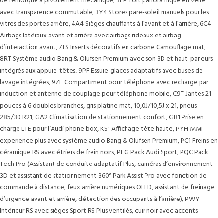
de remorque à pivotement mécanique, 3FP Toit panoramique en verre
avec transparence commutable, 3Y4 Stores pare-soleil manuels pour les
vitres des portes arrière, 4A4 Sièges chauffants à l’avant et à l’arrière, 6C4
Airbags latéraux avant et arrière avec airbags rideaux et airbag
d’interaction avant, 7TS Inserts décoratifs en carbone Camouflage mat,
8RT Système audio Bang & Olufsen Premium avec son 3D et haut-parleurs
intégrés aux appuie-têtes, 9PF Essuie-glaces adaptatifs avec buses de
lavage intégrées, 9ZE Compartiment pour téléphone avec recharge par
induction et antenne de couplage pour téléphone mobile, C9T Jantes 21
pouces à 6 doubles branches, gris platine mat, 10,0J/10,5J x 21, pneus
285/30 R21, GA2 Climatisation de stationnement confort, GB1 Prise en
charge LTE pour l’Audi phone box, KS1 Affichage tête haute, PYH MMI
experience plus avec système audio Bang & Olufsen Premium, PC1 Freins en
céramique RS avec étriers de frein noirs, PEG Pack Audi Sport, PQC Pack
Tech Pro (Assistant de conduite adaptatif Plus, caméras d’environnement
3D et assistant de stationnement 360° Park Assist Pro avec fonction de
commande à distance, feux arrière numériques OLED, assistant de freinage
d’urgence avant et arrière, détection des occupants à l’arrière), PWY
Intérieur RS avec sièges Sport RS Plus ventilés, cuir noir avec accents