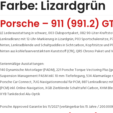
Farbe:
Lizardgrün
Porsche – 911 (991.2) 
LE Lederausstattung in schwarz, 003 Clubsportpaket, 082 90-Liter-Krafts
Lenkradkranz mit 12-Uhr-Markierung in Lizardgrün, P03 Sportschalensitze, 
hinten, Lenkradblende und Schaltpaddles in Sichtcarbon, Kopfstütze und P
hinten aus kohlefaserverstärktem Kunststoff (CfK), QR5 Chrono Paket und 
Serienmäßige Ausstattungen:
140 Dynamische Motorlager (PADM), 221 Porsche Torque Vectoring Plus (ge
Suspension Management PASM inkl. 10 mm-Tieferlegung, 534 Alarmanlage mi
Porsche Car Connect, 7UG Navigationsmodul für PCM, 887 Lenkradkranz mi
(PCM) inkl. Online-Navigation, XGB Zierblende Schalttafel Carbon, XHM 
XYB Tankdeckel Alu-Optik
Porsche Approved Garantie bis 11/2027 (verlängerbar bis 15 Jahre / 200.000