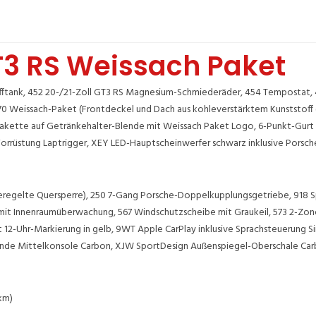
GT3 RS Weissach Paket
tofftank, 452 20-/21-Zoll GT3 RS Magnesium-Schmiederäder, 454 Tempostat,
P70 Weissach-Paket (Frontdeckel und Dach aus kohleverstärktem Kunststoff (
lakette auf Getränkehalter-Blende mit Weissach Paket Logo, 6-Punkt-Gurt f
Vorrüstung Laptrigger, XEY LED-Hauptscheinwerfer schwarz inklusive Porsch
regelte Quersperre), 250 7-Gang Porsche-Doppelkupplungsgetriebe, 918 Sp
t Innenraumüberwachung, 567 Windschutzscheibe mit Graukeil, 573 2-Zonen
t 12-Uhr-Markierung in gelb, 9WT Apple CarPlay inklusive Sprachsteuerun
Blende Mittelkonsole Carbon, XJW SportDesign Außenspiegel-Oberschale Ca
km)