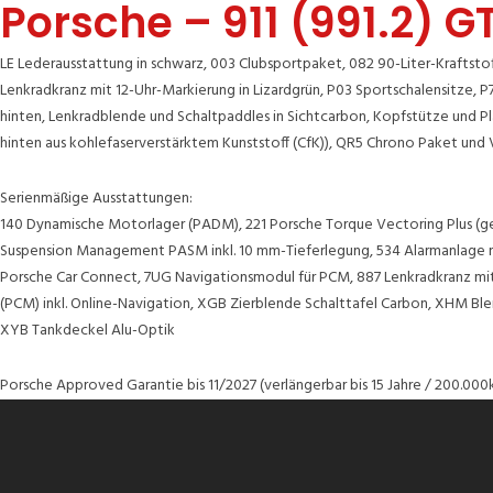
Porsche – 911 (991.2) 
LE Lederausstattung in schwarz, 003 Clubsportpaket, 082 90-Liter-Krafts
Lenkradkranz mit 12-Uhr-Markierung in Lizardgrün, P03 Sportschalensitze, 
hinten, Lenkradblende und Schaltpaddles in Sichtcarbon, Kopfstütze und P
hinten aus kohlefaserverstärktem Kunststoff (CfK)), QR5 Chrono Paket und
Serienmäßige Ausstattungen:
140 Dynamische Motorlager (PADM), 221 Porsche Torque Vectoring Plus (ge
Suspension Management PASM inkl. 10 mm-Tieferlegung, 534 Alarmanlage mi
Porsche Car Connect, 7UG Navigationsmodul für PCM, 887 Lenkradkranz mi
(PCM) inkl. Online-Navigation, XGB Zierblende Schalttafel Carbon, XHM 
XYB Tankdeckel Alu-Optik
Porsche Approved Garantie bis 11/2027 (verlängerbar bis 15 Jahre / 200.000