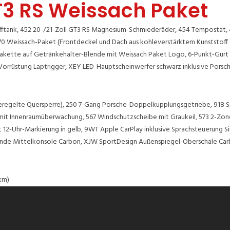
GT3 RS Weissach Paket
tofftank, 452 20-/21-Zoll GT3 RS Magnesium-Schmiederäder, 454 Tempostat,
P70 Weissach-Paket (Frontdeckel und Dach aus kohleverstärktem Kunststoff (
lakette auf Getränkehalter-Blende mit Weissach Paket Logo, 6-Punkt-Gurt f
 Vorrüstung Laptrigger, XEY LED-Hauptscheinwerfer schwarz inklusive Porsc
regelte Quersperre), 250 7-Gang Porsche-Doppelkupplungsgetriebe, 918 Sp
t Innenraumüberwachung, 567 Windschutzscheibe mit Graukeil, 573 2-Zonen
t 12-Uhr-Markierung in gelb, 9WT Apple CarPlay inklusive Sprachsteuerun
Blende Mittelkonsole Carbon, XJW SportDesign Außenspiegel-Oberschale Ca
km)