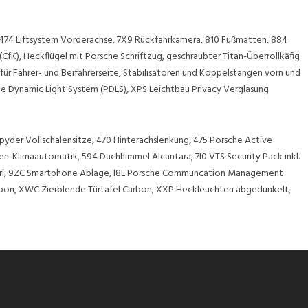
 474 Liftsystem Vorderachse, 7X9 Rückfahrkamera, 810 Fußmatten, 884
CfK), Heckflügel mit Porsche Schriftzug, geschraubter Titan-Überrollkäfig
ür Fahrer- und Beifahrerseite, Stabilisatoren und Koppelstangen vorn und
he Dynamic Light System (PDLS), XPS Leichtbau Privacy Verglasung
yder Vollschalensitze, 470 Hinterachslenkung, 475 Porsche Active
-Klimaautomatik, 594 Dachhimmel Alcantara, 7I0 VTS Security Pack inkl.
g Siri, 9ZC Smartphone Ablage, I8L Porsche Communcation Management
rbon, XWC Zierblende Türtafel Carbon, XXP Heckleuchten abgedunkelt,