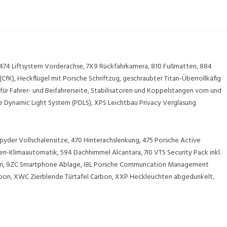
 474 Liftsystem Vorderachse, 7X9 Rückfahrkamera, 810 Fußmatten, 884
CfK), Heckflügel mit Porsche Schriftzug, geschraubter Titan-Überrollkäfig
ür Fahrer- und Beifahrerseite, Stabilisatoren und Koppelstangen vorn und
e Dynamic Light System (PDLS), XPS Leichtbau Privacy Verglasung
yder Vollschalensitze, 470 Hinterachslenkung, 475 Porsche Active
-Klimaautomatik, 594 Dachhimmel Alcantara, 7I0 VTS Security Pack inkl.
g Siri, 9ZC Smartphone Ablage, I8L Porsche Communcation Management
rbon, XWC Zierblende Türtafel Carbon, XXP Heckleuchten abgedunkelt,