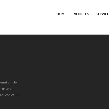
HOME
VEHICLES
SERVICE
ensitz in der
n unserer
ahl von ca. 50