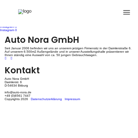
Instagram 0
Post
Instagram 0
Instagram 0
Auto Nora GmbH
navigation
Seit Januar 2006 befinden wir uns an unserem jetzigen Firmensitz in der Daimlerstraße 6.
Auf unserem 6.500m2 Außengelände und in unserer Ausstellungshalle präsentieren wir
Ihnen ständig eine Auswahl von ca. 50 jungen Gebrauchtwagen.
Kontakt
Auto Nora GmbH
Daimlerstr. 6
D-54634 Bitburg
info@auto-nora.de
+49 (0)6561 7447
Copyrights 2026
Datenschutzerklärung
Impressum