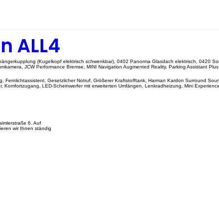
n ALL4
nhängerkupplung (Kugelkopf elektrisch schwenkbar), 0402 Panorma Glasdach elektrisch, 0420 S
aumkamera, JCW Performance Bremse, MINI Navigation Augmented Reality, Parking Assistant Plus, Si
ing, Fernlichtassistent, Gesetzlicher Notruf, Größerer Kraftstofftank, Harman Kardon Surround
hrer, Komfortzugang, LED-Scheinwerfer mit erweiterten Umfängen, Lenkradheizung, Mini Experien
imlerstraße 6. Auf
eren wir Ihnen ständig