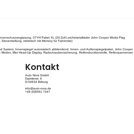
onnenschutzverglasung, 07YH Paket XL (20-Zoll Leichtmetallräder John Cooper Works Flag
tzverstellung, elektrisch mit Memory für Fahrersitz)
 Sound System, Innenspiegel automatisch abblendend, Innen- und Außenspiegelpaket, John Cooper
ce Modes, Mini Head-Up Display, Radschraubensicherung, Reifendruckkontrolle, Reifenpannenset
Kontakt
Auto Nora GmbH
Daimlerstr. 6
D-54634 Bitburg
info@auto-nora.de
+49 (0)6561 7447