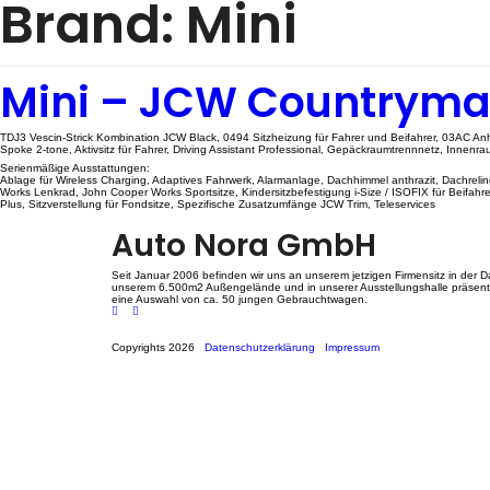
Brand:
Mini
Mini – JCW Countryma
TDJ3 Vescin-Strick Kombination JCW Black, 0494 Sitzheizung für Fahrer und Beifahrer, 03AC A
Spoke 2-tone, Aktivsitz für Fahrer, Driving Assistant Professional, Gepäckraumtrennnetz, Innenr
Serienmäßige Ausstattungen:
Ablage für Wireless Charging, Adaptives Fahrwerk, Alarmanlage, Dachhimmel anthrazit, Dachrel
Works Lenkrad, John Cooper Works Sportsitze, Kindersitzbefestigung i-Size / ISOFIX für Beifa
Plus, Sitzverstellung für Fondsitze, Spezifische Zusatzumfänge JCW Trim, Teleservices
Auto Nora GmbH
Seit Januar 2006 befinden wir uns an unserem jetzigen Firmensitz in der Da
unserem 6.500m2 Außengelände und in unserer Ausstellungshalle präsenti
eine Auswahl von ca. 50 jungen Gebrauchtwagen.
Copyrights 2026
Datenschutzerklärung
Impressum