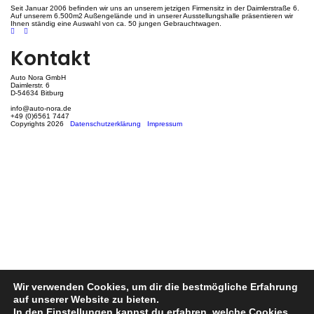
Seit Januar 2006 befinden wir uns an unserem jetzigen Firmensitz in der Daimlerstraße 6.
Auf unserem 6.500m2 Außengelände und in unserer Ausstellungshalle präsentieren wir
Ihnen ständig eine Auswahl von ca. 50 jungen Gebrauchtwagen.
Kontakt
Auto Nora GmbH
Daimlerstr. 6
D-54634 Bitburg
info@auto-nora.de
+49 (0)6561 7447
Copyrights 2026
Datenschutzerklärung
Impressum
Wir verwenden Cookies, um dir die bestmögliche Erfahrung
auf unserer Website zu bieten.
In den
Einstellungen
kannst du erfahren, welche Cookies